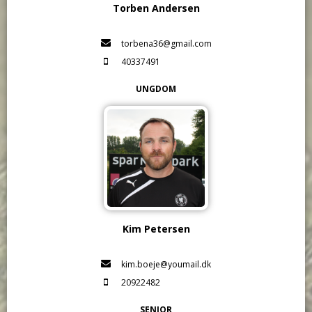
Torben Andersen
torbena36@gmail.com
40337491
UNGDOM
Kim Petersen
kim.boeje@youmail.dk
20922482
SENIOR