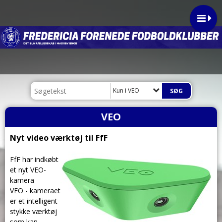
Kun i VEO
VEO
Nyt video værktøj til FfF
FfF har indkøbt
et nyt VEO-
kamera
VEO - kameraet
er et intelligent
stykke værktøj
som kan