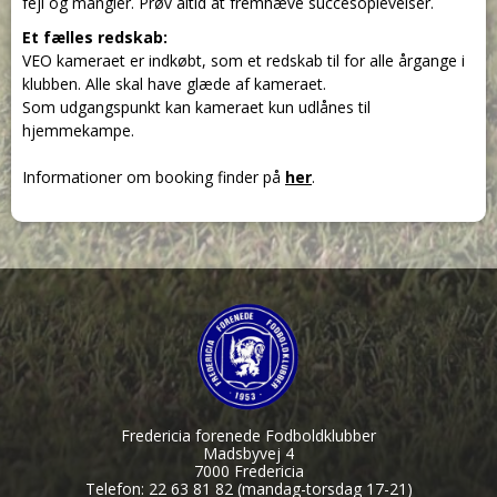
fejl og mangler. Prøv altid at fremhæve succesoplevelser.
Et fælles redskab:
VEO kameraet er indkøbt, som et redskab til for alle årgange i
klubben. Alle skal have glæde af kameraet.
Som udgangspunkt kan kameraet kun udlånes til
hjemmekampe.
Informationer om booking finder på
her
.
Fredericia forenede Fodboldklubber
Madsbyvej 4
7000 Fredericia
Telefon: 22 63 81 82 (mandag-torsdag 17-21)