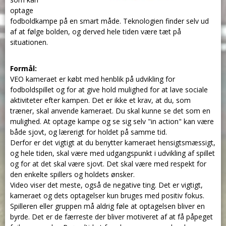
optage
fodboldkampe på en smart måde. Teknologien finder selv ud
af at følge bolden, og derved hele tiden være tæt på
situationen.
Formål:
VEO kameraet er købt med henblik på udvikling for
fodboldspillet og for at give hold mulighed for at lave sociale
aktiviteter efter kampen. Det er ikke et krav, at du, som
træner, skal anvende kameraet. Du skal kunne se det som en
mulighed. At optage kampe og se sig selv "in action" kan være
både sjovt, og lærerigt for holdet på samme tid.
Derfor er det vigtigt at du benytter kameraet hensigtsmæssigt,
og hele tiden, skal være med udgangspunkt i udvikling af spillet
og for at det skal være sjovt. Det skal være med respekt for
den enkelte spillers og holdets ønsker.
Video viser det meste, også de negative ting. Det er vigtigt,
kameraet og dets optagelser kun bruges med positiv fokus.
Spilleren eller gruppen må aldrig føle at optagelsen bliver en
byrde. Det er de færreste der bliver motiveret af at få påpeget