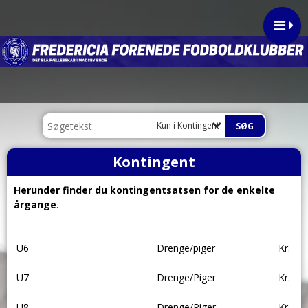
Kun i Kontingent
Kontingent
Herunder finder du kontingentsatsen for de enkelte
årgange
.
U6
Drenge/piger
Kr.
U7
Drenge/Piger
Kr.
U8
Drenge/Piger
Kr.