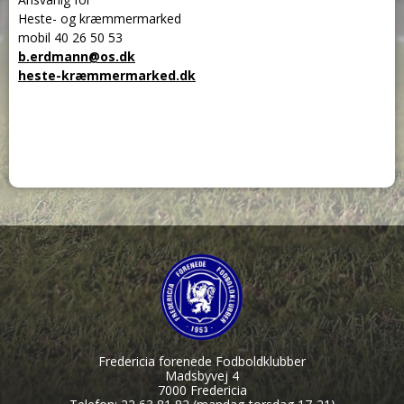
Heste- og kræmmermarked
mobil 40 26 50 53
b.erdmann@os.dk
heste-kræmmermarked.dk
Fredericia forenede Fodboldklubber
Madsbyvej 4
7000 Fredericia