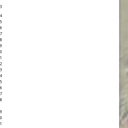
3
4
5
6
7
8
9
0
1
2
3
4
5
6
7
8
9
0
1