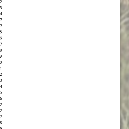
2
3
4
7
7
5
6
7
8
9
0
1
2
3
4
5
6
2
2
7
8
9