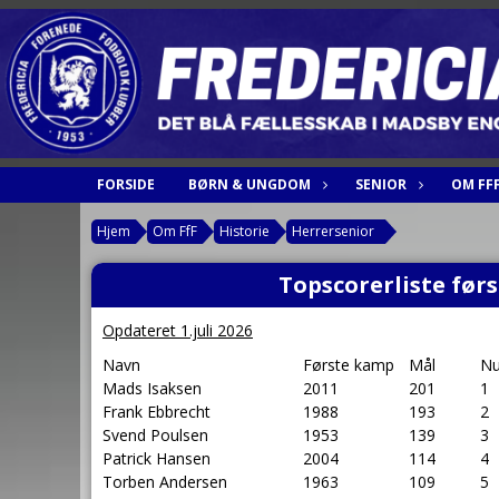
FORSIDE
BØRN & UNGDOM
SENIOR
OM FF
Hjem
Om FfF
Historie
Herrersenior
Topscorerliste førs
Opdateret 1.juli 2026
Navn
Første kamp
Mål
N
Mads Isaksen
2011
201
1
Frank Ebbrecht
1988
193
2
Svend Poulsen
1953
139
3
Patrick Hansen
2004
114
4
Torben Andersen
1963
109
5