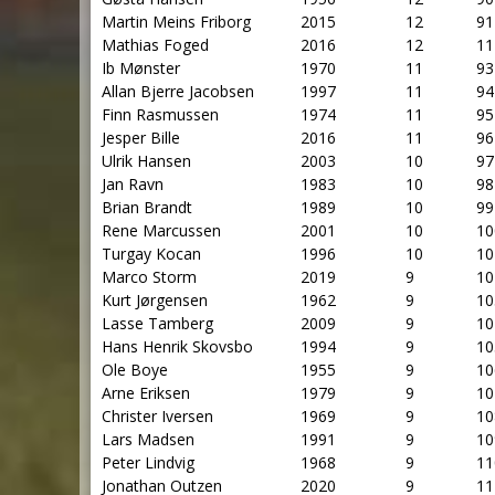
Martin Meins Friborg
2015
12
91
Mathias Foged
2016
12
11
Ib Mønster
1970
11
93
Allan Bjerre Jacobsen
1997
11
94
Finn Rasmussen
1974
11
95
Jesper Bille
2016
11
96
Ulrik Hansen
2003
10
97
Jan Ravn
1983
10
98
Brian Brandt
1989
10
99
Rene Marcussen
2001
10
10
Turgay Kocan
1996
10
10
Marco Storm
2019
9
10
Kurt Jørgensen
1962
9
10
Lasse Tamberg
2009
9
10
Hans Henrik Skovsbo
1994
9
10
Ole Boye
1955
9
10
Arne Eriksen
1979
9
10
Christer Iversen
1969
9
10
Lars Madsen
1991
9
10
Peter Lindvig
1968
9
11
Jonathan Outzen
2020
9
11