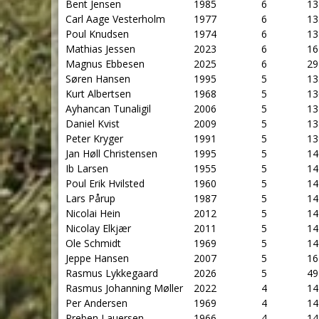
Bent Jensen
1985
6
13
Carl Aage Vesterholm
1977
6
13
Poul Knudsen
1974
6
13
Mathias Jessen
2023
6
16
Magnus Ebbesen
2025
6
29
Søren Hansen
1995
5
13
Kurt Albertsen
1968
5
13
Ayhancan Tunaligil
2006
5
13
Daniel Kvist
2009
5
13
Peter Kryger
1991
5
13
Jan Høll Christensen
1995
5
14
Ib Larsen
1955
5
14
Poul Erik Hvilsted
1960
5
14
Lars Pårup
1987
5
14
Nicolai Hein
2012
5
14
Nicolay Elkjær
2011
5
14
Ole Schmidt
1969
5
14
Jeppe Hansen
2007
5
16
Rasmus Lykkegaard
2026
5
49
Rasmus Johanning Møller
2022
4
14
Per Andersen
1969
4
14
Preben Lauersen
1966
4
14