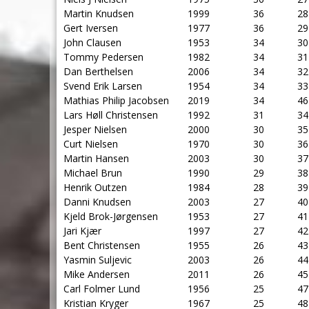
Martin Knudsen
1999
36
28
Gert Iversen
1977
36
29
John Clausen
1953
34
30
Tommy Pedersen
1982
34
31
Dan Berthelsen
2006
34
32
Svend Erik Larsen
1954
34
33
Mathias Philip Jacobsen
2019
34
46
Lars Høll Christensen
1992
31
34
Jesper Nielsen
2000
30
35
Curt Nielsen
1970
30
36
Martin Hansen
2003
30
37
Michael Brun
1990
29
38
Henrik Outzen
1984
28
39
Danni Knudsen
2003
27
40
Kjeld Brok-Jørgensen
1953
27
41
Jari Kjær
1997
27
42
Bent Christensen
1955
26
43
Yasmin Suljevic
2003
26
44
Mike Andersen
2011
26
45
Carl Folmer Lund
1956
25
47
Kristian Kryger
1967
25
48