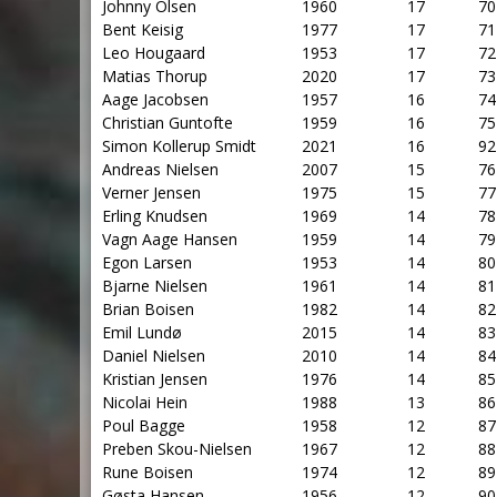
Johnny Olsen
1960
17
70
Bent Keisig
1977
17
71
Leo Hougaard
1953
17
72
Matias Thorup
2020
17
73
Aage Jacobsen
1957
16
74
Christian Guntofte
1959
16
75
Simon Kollerup Smidt
2021
16
92
Andreas Nielsen
2007
15
76
Verner Jensen
1975
15
77
Erling Knudsen
1969
14
78
Vagn Aage Hansen
1959
14
79
Egon Larsen
1953
14
80
Bjarne Nielsen
1961
14
81
Brian Boisen
1982
14
82
Emil Lundø
2015
14
83
Daniel Nielsen
2010
14
84
Kristian Jensen
1976
14
85
Nicolai Hein
1988
13
86
Poul Bagge
1958
12
87
Preben Skou-Nielsen
1967
12
88
Rune Boisen
1974
12
89
Gøsta Hansen
1956
12
90