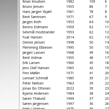
Brian Knudsen
1982
109
6
Bruno Jensen
1955
86
7
Hans Jørgen Skjøtt
1961
78
8
Bent Sørensen
1971
67
9
Jørgen Roth
1953
64
10
Benno Erdmann
1959
62
11
Selvmål modstander
1953
62
12
Fuat Hansen
2014
62
13
Dennis Jensen
1998
50
14
Flemming Ebbesen
1995
50
15
Jørgen Lassen
1968
49
16
Bent Volmar
1955
46
17
Erik Larsen
1960
45
18
Jens Olaf Hansen
1965
42
19
Finn Møller
1971
41
20
Lennart Schmidt
1985
39
21
Peter Nielsen
1963
39
22
Jonas Bo Ottesen
2022
39
23
Bjarne Andersen
1984
38
24
Søren Thalund
1999
37
25
Søren Jørgensen
1997
36
26
Niels J Nielsen
1975
36
27