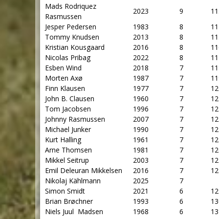
Mads Rodriquez
2023
9
11
Rasmussen
Jesper Pedersen
1983
8
11
Tommy Knudsen
2013
8
11
Kristian Kousgaard
2016
8
11
Nicolas Pribag
2022
8
11
Esben Wind
2018
7
11
Morten Axø
1987
7
11
Finn Klausen
1977
7
12
John B. Clausen
1960
7
12
Tom Jacobsen
1996
7
12
Johnny Rasmussen
2007
7
12
Michael Junker
1990
7
12
Kurt Halling
1961
7
12
Arne Thomsen
1981
7
12
Mikkel Seitrup
2003
7
12
Emil Deleuran Mikkelsen
2016
7
12
Nikolaj Kählmann
2025
7
Simon Smidt
2021
6
12
Brian Brøchner
1993
6
13
Niels Juul Madsen
1968
6
13