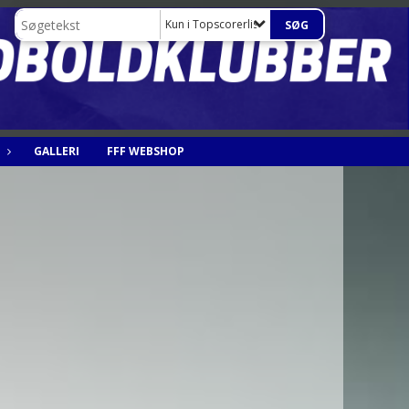
Kun i Topscorerliste førsteholdet herrer all tim
GALLERI
FFF WEBSHOP