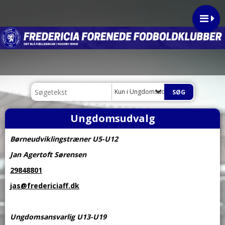
Kun i Ungdomsudvalg
Ungdomsudvalg
Børneudviklingstræner U5-U12
Jan Agertoft Sørensen
29848801
jas@fredericiaff.dk
Ungdomsansvarlig U13-U19